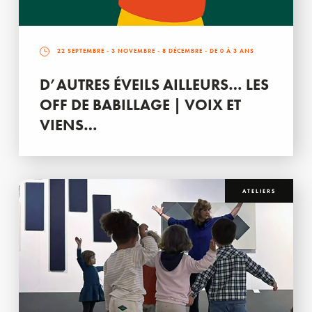
22 SEPTEMBRE
-
3 NOVEMBRE
-
8 DÉCEMBRE
- DE 0 À 3 ANS
D’AUTRES ÉVEILS AILLEURS… LES
OFF DE BABILLAGE | VOIX ET
VIENS…
ATELIERS