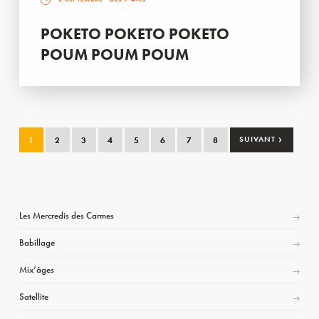
POKETO POKETO POKETO
POUM POUM POUM
›
1
2
3
4
5
6
7
8
SUIVANT
Les Mercredis des Carmes
Babillage
Mix’âges
Satellite