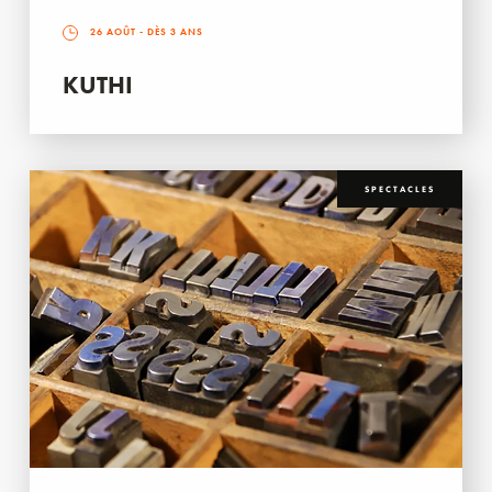
26 AOÛT
- DÈS 3 ANS
KUTHI
SPECTACLES