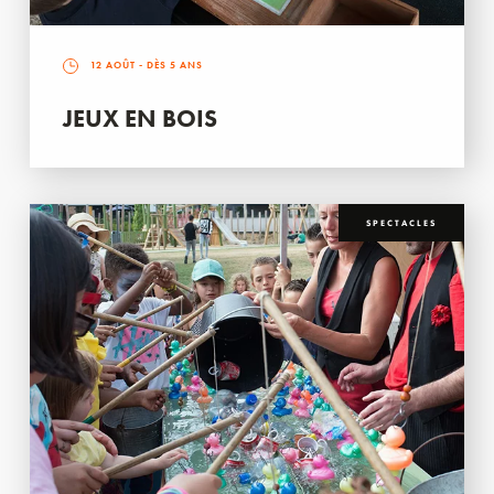
12 AOÛT
- DÈS 5 ANS
JEUX EN BOIS
SPECTACLES