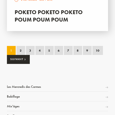
POKETO POKETO POKETO
POUM POUM POUM
1
2
3
4
5
6
7
8
9
10
›
SUIVANT
Les Mercredis des Carmes
Babillage
Mix’âges