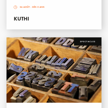
26 AOÛT
- DÈS 3 ANS
KUTHI
SPECTACLES