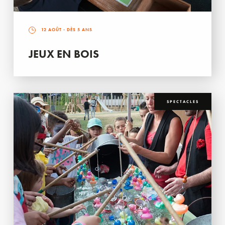
12 AOÛT
- DÈS 5 ANS
JEUX EN BOIS
SPECTACLES