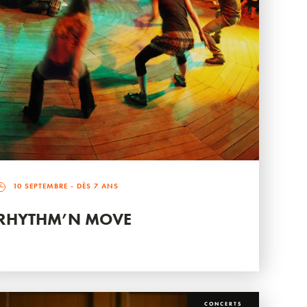
10 SEPTEMBRE
- DÈS 7 ANS
RHYTHM’N MOVE
CONCERTS