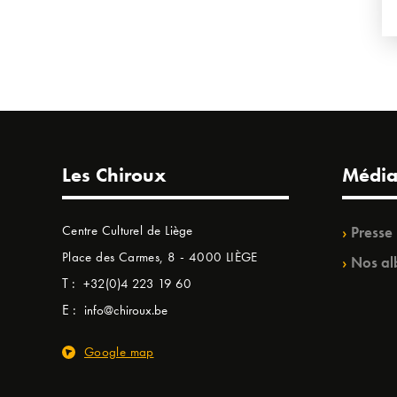
Les Chiroux
Média
Centre Culturel de Liège
Presse
Place des Carmes, 8 - 4000 LIÈGE
Nos al
T :
+32(0)4 223 19 60
E :
info@chiroux.be
Google map