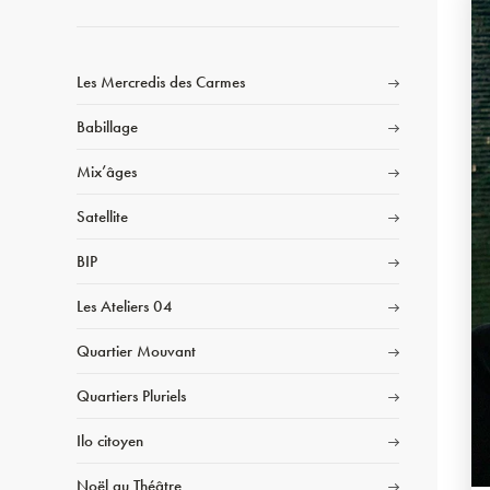
Les Mercredis des Carmes
Babillage
Mix’âges
Satellite
BIP
Les Ateliers 04
Quartier Mouvant
Quartiers Pluriels
Ilo citoyen
Noël au Théâtre