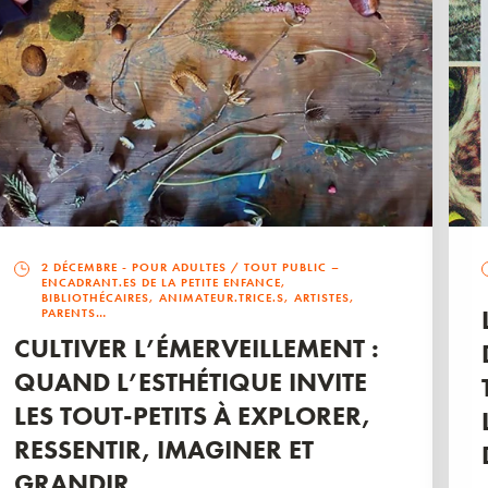
2 DÉCEMBRE
- POUR ADULTES / TOUT PUBLIC –
ENCADRANT.ES DE LA PETITE ENFANCE,
BIBLIOTHÉCAIRES, ANIMATEUR.TRICE.S, ARTISTES,
PARENTS…
CULTIVER L’ÉMERVEILLEMENT :
QUAND L’ESTHÉTIQUE INVITE
LES TOUT-PETITS À EXPLORER,
RESSENTIR, IMAGINER ET
GRANDIR