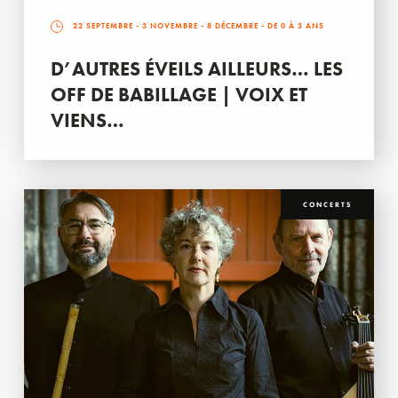
22 SEPTEMBRE
-
3 NOVEMBRE
-
8 DÉCEMBRE
- DE 0 À 3 ANS
D’AUTRES ÉVEILS AILLEURS… LES
OFF DE BABILLAGE | VOIX ET
VIENS…
CONCERTS