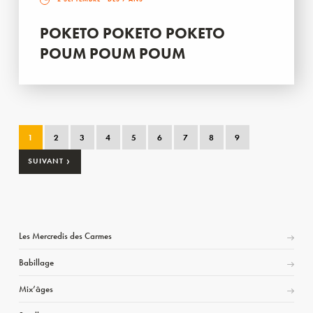
POKETO POKETO POKETO
POUM POUM POUM
1
2
3
4
5
6
7
8
9
›
SUIVANT
Les Mercredis des Carmes
Babillage
Mix’âges