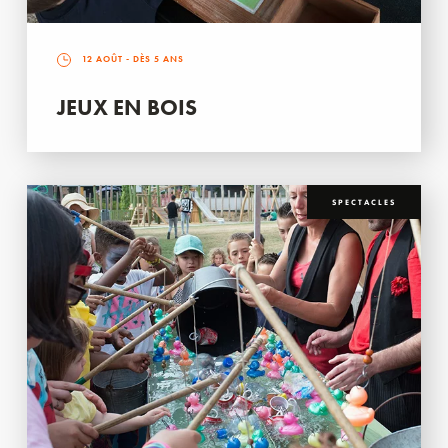
12 AOÛT
- DÈS 5 ANS
JEUX EN BOIS
SPECTACLES