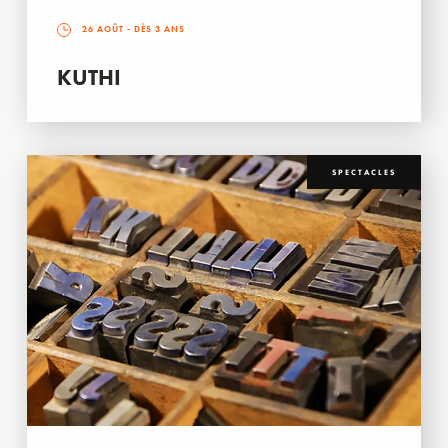
26 AOÛT
- DÈS 3 ANS
KUTHI
SPECTACLES