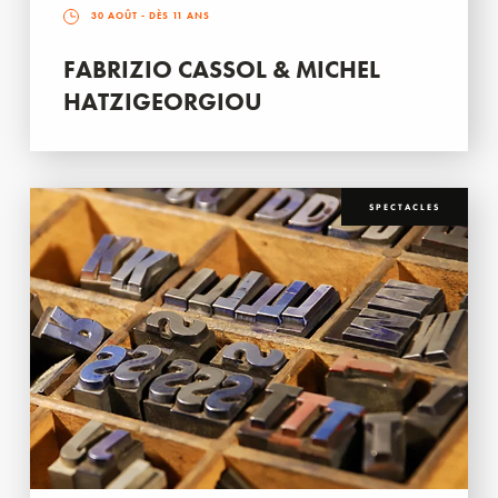
30 AOÛT
- DÈS 11 ANS
FABRIZIO CASSOL & MICHEL
HATZIGEORGIOU
SPECTACLES