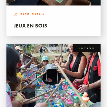
12 AOÛT
- DÈS 5 ANS
JEUX EN BOIS
SPECTACLES