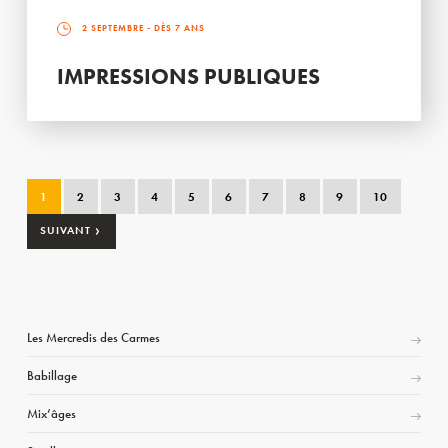
2 SEPTEMBRE
- DÈS 7 ANS
IMPRESSIONS PUBLIQUES
1
2
3
4
5
6
7
8
9
10
›
SUIVANT
Les Mercredis des Carmes
Babillage
Mix’âges