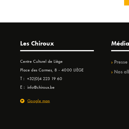
Les Chiroux
Média
Centre Culturel de Liège
Presse
Place des Carmes, 8 - 4000 LIÈGE
Nos al
T :
+32(0)4 223 19 60
E :
info@chiroux.be
Google map