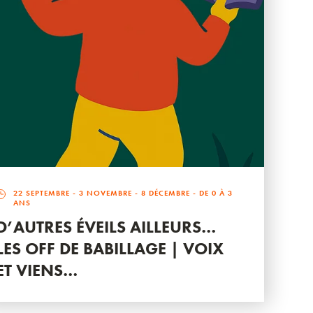
22 SEPTEMBRE
-
3 NOVEMBRE
-
8 DÉCEMBRE
- DE 0 À 3
ANS
D’AUTRES ÉVEILS AILLEURS…
LES OFF DE BABILLAGE | VOIX
ET VIENS…