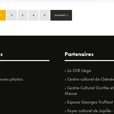
›
1
2
3
4
5
SUIVANT
s
Partenaires
La CCR Liège
bums photos
Centre culturel de Chêné
Centre Culturel Ourthe et
Meuse
Espace Georges Truffaut
Foyer culturel de Jupille-