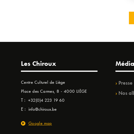
Les Chiroux
Média
Centre Culturel de Liège
Presse
Place des Carmes, 8 - 4000 LIÈGE
Nos al
T :
+32(0)4 223 19 60
E :
info@chiroux.be
Google map