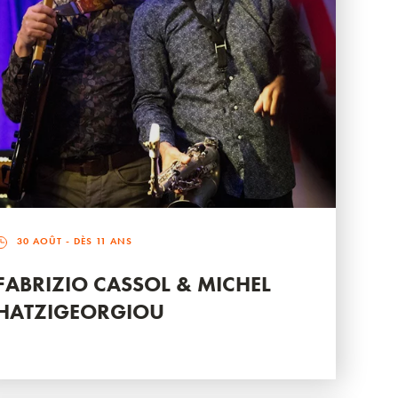
30 AOÛT
- DÈS 11 ANS
FABRIZIO CASSOL & MICHEL
HATZIGEORGIOU