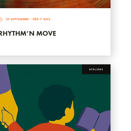
10 SEPTEMBRE
- DÈS 7 ANS
RHYTHM’N MOVE
ATELIERS