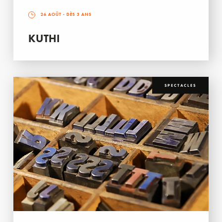
26 AOÛT
- DÈS 3 ANS
KUTHI
SPECTACLES