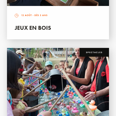
12 AOÛT
- DÈS 5 ANS
JEUX EN BOIS
SPECTACLES