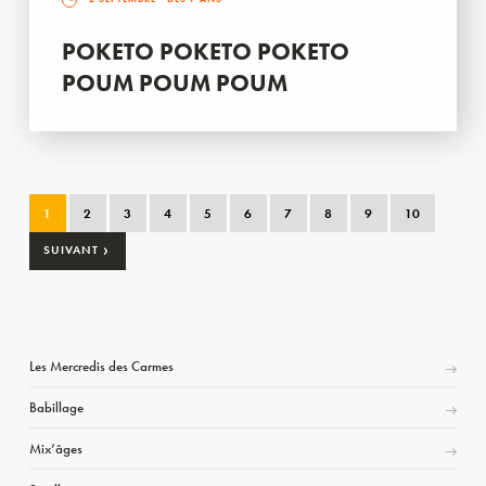
POKETO POKETO POKETO
POUM POUM POUM
1
2
3
4
5
6
7
8
9
10
›
SUIVANT
Les Mercredis des Carmes
Babillage
Mix’âges