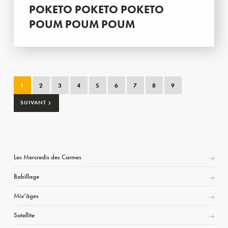
POKETO POKETO POKETO
POUM POUM POUM
1
2
3
4
5
6
7
8
9
›
SUIVANT
Les Mercredis des Carmes
Babillage
Mix’âges
Satellite