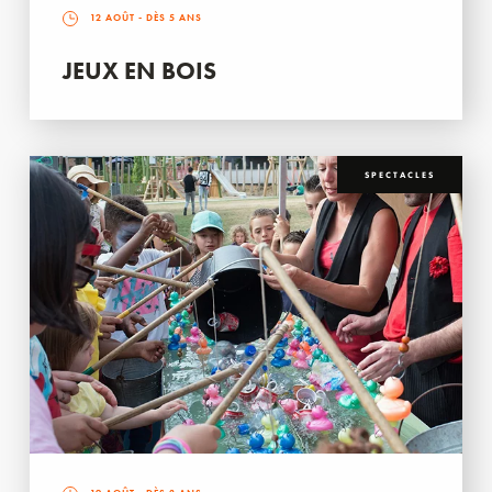
12 AOÛT
- DÈS 5 ANS
JEUX EN BOIS
SPECTACLES