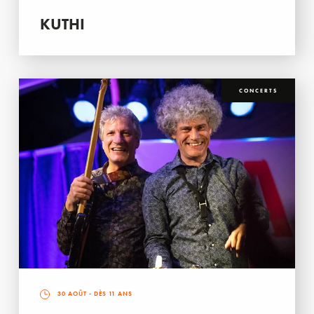
KUTHI
CONCERTS
30 AOÛT
- DÈS 11 ANS