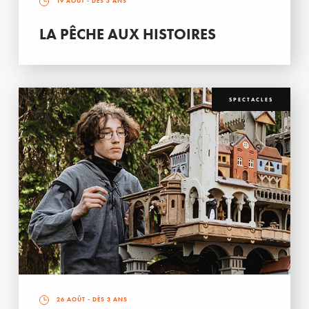
19 AOÛT
- DÈS 3 ANS
LA PÊCHE AUX HISTOIRES
SPECTACLES
26 AOÛT
- DÈS 3 ANS