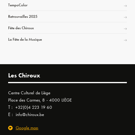
TempoColor
Retrouvailles 2025
Fête des Chiroux
La Fête de la Musique
Les Chiroux
Centre Culturel de Liège
Place des Carmes, 8 - 4000 LIÈGE
T :
+32(0)4 223 19 60
E :
info@chiroux.be
Google map