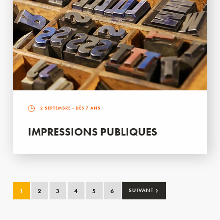
2 SEPTEMBRE
- DÈS 7 ANS
IMPRESSIONS PUBLIQUES
›
1
2
3
4
5
6
SUIVANT