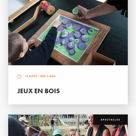
12 AOÛT
- DÈS 5 ANS
JEUX EN BOIS
SPECTACLES