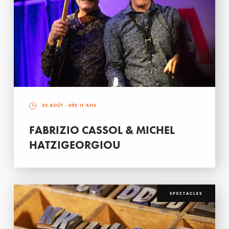
30 AOÛT
- DÈS 11 ANS
FABRIZIO CASSOL & MICHEL
HATZIGEORGIOU
SPECTACLES