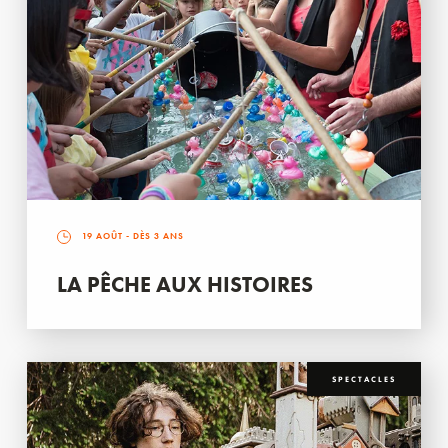
19 AOÛT
- DÈS 3 ANS
LA PÊCHE AUX HISTOIRES
SPECTACLES