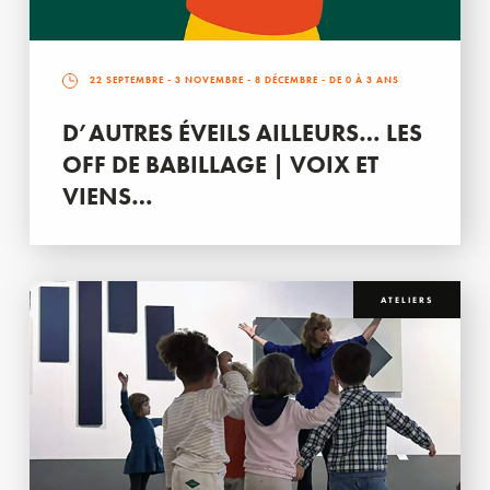
22 SEPTEMBRE
-
3 NOVEMBRE
-
8 DÉCEMBRE
- DE 0 À 3 ANS
D’AUTRES ÉVEILS AILLEURS… LES
OFF DE BABILLAGE | VOIX ET
VIENS…
ATELIERS