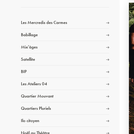
Les Mercredis des Carmes
Babillage
Mix’âges
Satellite
BIP
Les Ateliers 04
Quartier Mouvant
Quartiers Pluriels
Ilo citoyen
Noël au Théâtre