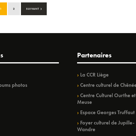
›
1
2
SUIVANT
s
Partenaires
La CCR Liège
bums photos
Centre culturel de Chêné
Centre Culturel Ourthe et
Meuse
Espace Georges Truffaut
Foyer culturel de Jupille-
Wandre