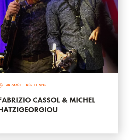
30 AOÛT
- DÈS 11 ANS
FABRIZIO CASSOL & MICHEL
HATZIGEORGIOU