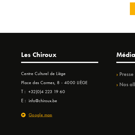
Les Chiroux
Média
Centre Culturel de Liège
Presse
Place des Carmes, 8 - 4000 LIÈGE
Nos al
T :
+32(0)4 223 19 60
E :
info@chiroux.be
Google map