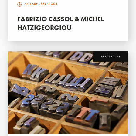
30 AOÛT
- DÈS 11 ANS
FABRIZIO CASSOL & MICHEL
HATZIGEORGIOU
SPECTACLES