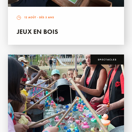
12 AOÛT
- DÈS 5 ANS
JEUX EN BOIS
SPECTACLES