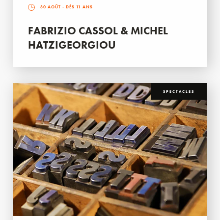
30 AOÛT
- DÈS 11 ANS
FABRIZIO CASSOL & MICHEL
HATZIGEORGIOU
SPECTACLES