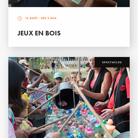
12 AOÛT
- DÈS 5 ANS
JEUX EN BOIS
SPECTACLES