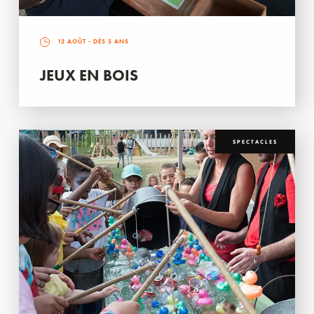
12 AOÛT
- DÈS 5 ANS
JEUX EN BOIS
SPECTACLES