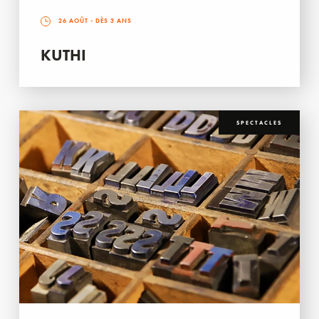
26 AOÛT
- DÈS 3 ANS
KUTHI
SPECTACLES