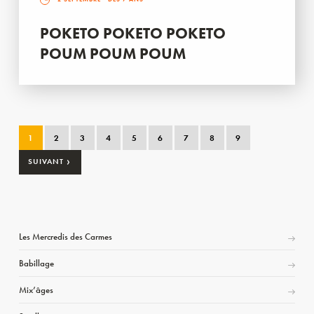
POKETO POKETO POKETO
POUM POUM POUM
1
2
3
4
5
6
7
8
9
›
SUIVANT
Les Mercredis des Carmes
Babillage
Mix’âges