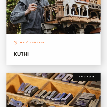
26 AOÛT
- DÈS 3 ANS
KUTHI
SPECTACLES