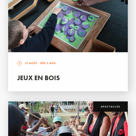
12 AOÛT
- DÈS 5 ANS
JEUX EN BOIS
SPECTACLES