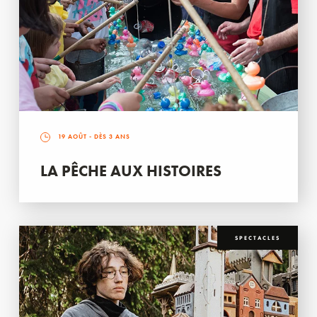
19 AOÛT
- DÈS 3 ANS
LA PÊCHE AUX HISTOIRES
SPECTACLES