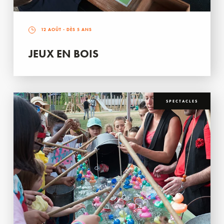
12 AOÛT
- DÈS 5 ANS
JEUX EN BOIS
SPECTACLES