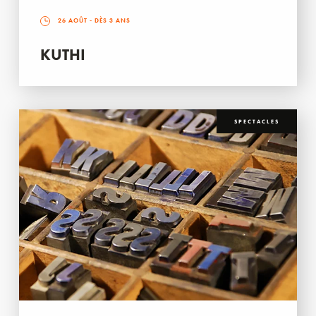
26 AOÛT
- DÈS 3 ANS
KUTHI
SPECTACLES