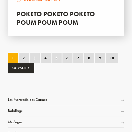
POKETO POKETO POKETO
POUM POUM POUM
1
2
3
4
5
6
7
8
9
10
›
SUIVANT
Les Mercredis des Carmes
Babillage
Mix’âges