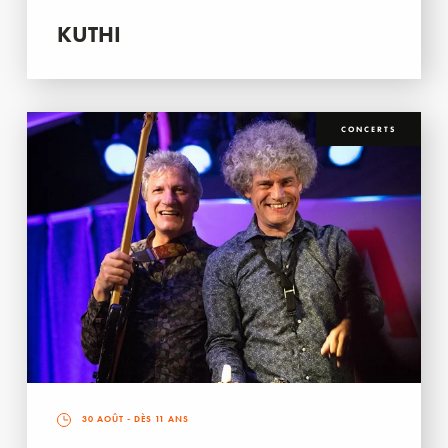
KUTHI
CONCERTS
30 AOÛT
- DÈS 11 ANS