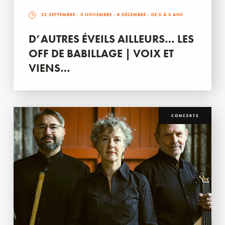
22 SEPTEMBRE
-
3 NOVEMBRE
-
8 DÉCEMBRE
- DE 0 À 3 ANS
D’AUTRES ÉVEILS AILLEURS… LES
OFF DE BABILLAGE | VOIX ET
VIENS…
CONCERTS