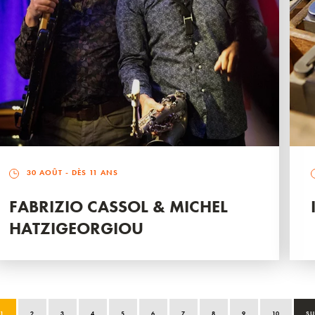
30 AOÛT
- DÈS 11 ANS
FABRIZIO CASSOL & MICHEL
HATZIGEORGIOU
1
2
3
4
5
6
7
8
9
10
SU