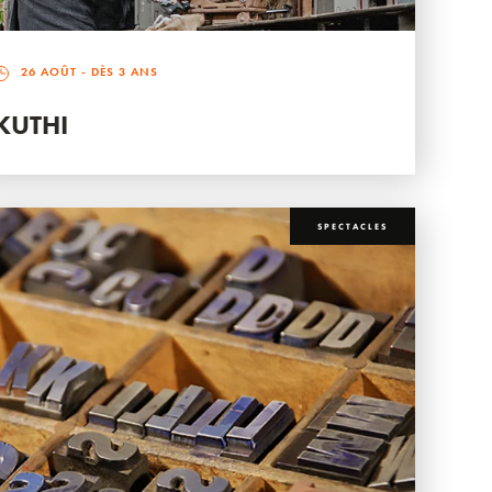
26 AOÛT
- DÈS 3 ANS
KUTHI
SPECTACLES