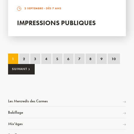
2 SEPTEMBRE
- DÈS 7 ANS
IMPRESSIONS PUBLIQUES
1
2
3
4
5
6
7
8
9
10
›
SUIVANT
Les Mercredis des Carmes
Babillage
Mix’âges