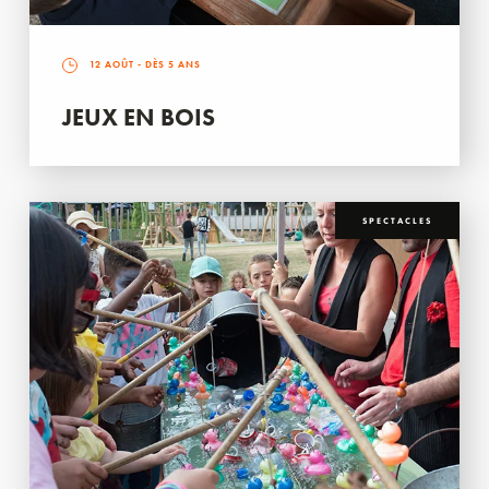
12 AOÛT
- DÈS 5 ANS
JEUX EN BOIS
SPECTACLES