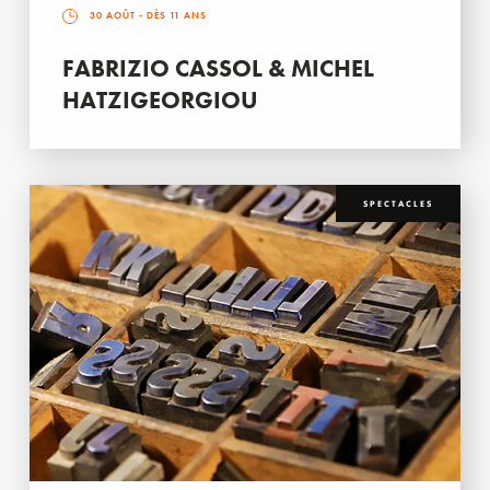
30 AOÛT
- DÈS 11 ANS
FABRIZIO CASSOL & MICHEL
HATZIGEORGIOU
SPECTACLES