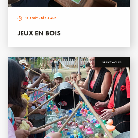
12 AOÛT
- DÈS 5 ANS
JEUX EN BOIS
SPECTACLES