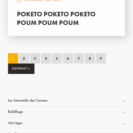
POKETO POKETO POKETO
POUM POUM POUM
1
2
3
4
5
6
7
8
9
›
SUIVANT
Les Mercredis des Carmes
Babillage
Mix’âges