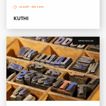
26 AOÛT
- DÈS 3 ANS
KUTHI
SPECTACLES