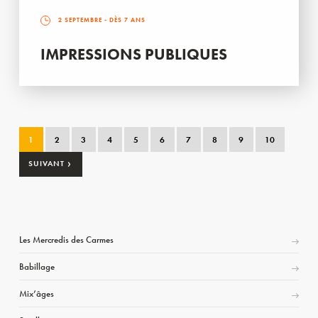
2 SEPTEMBRE
- DÈS 7 ANS
IMPRESSIONS PUBLIQUES
1
2
3
4
5
6
7
8
9
10
›
SUIVANT
Les Mercredis des Carmes
Babillage
Mix’âges