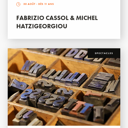
30 AOÛT
- DÈS 11 ANS
FABRIZIO CASSOL & MICHEL
HATZIGEORGIOU
SPECTACLES