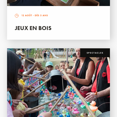
12 AOÛT
- DÈS 5 ANS
JEUX EN BOIS
SPECTACLES