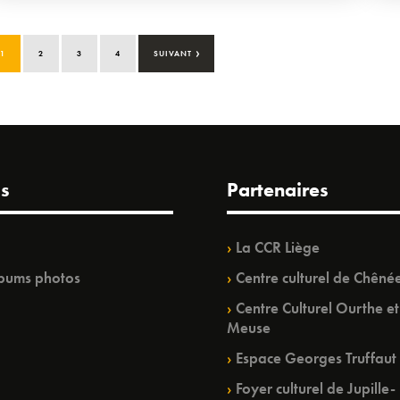
›
1
2
3
4
SUIVANT
s
Partenaires
La CCR Liège
bums photos
Centre culturel de Chêné
Centre Culturel Ourthe et
Meuse
Espace Georges Truffaut
Foyer culturel de Jupille-