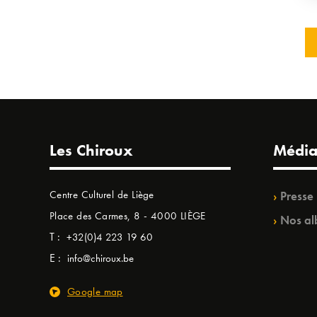
Les Chiroux
Média
Centre Culturel de Liège
Presse
Place des Carmes, 8 - 4000 LIÈGE
Nos al
T :
+32(0)4 223 19 60
E :
info@chiroux.be
Google map