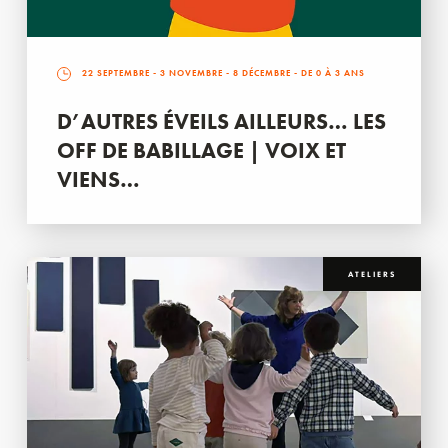
22 SEPTEMBRE
-
3 NOVEMBRE
-
8 DÉCEMBRE
- DE 0 À 3 ANS
D’AUTRES ÉVEILS AILLEURS… LES
OFF DE BABILLAGE | VOIX ET
VIENS…
ATELIERS