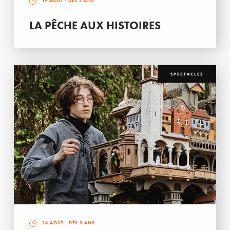
19 AOÛT
- DÈS 3 ANS
LA PÊCHE AUX HISTOIRES
SPECTACLES
26 AOÛT
- DÈS 3 ANS