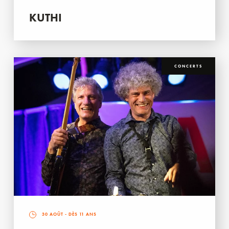
KUTHI
CONCERTS
30 AOÛT
- DÈS 11 ANS