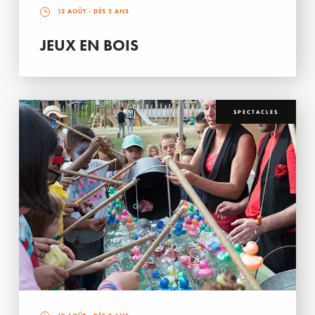
12 AOÛT
- DÈS 5 ANS
JEUX EN BOIS
SPECTACLES