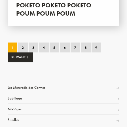
POKETO POKETO POKETO
POUM POUM POUM
1
2
3
4
5
6
7
8
9
›
SUIVANT
Les Mercredis des Carmes
Babillage
Mix’âges
Satellite