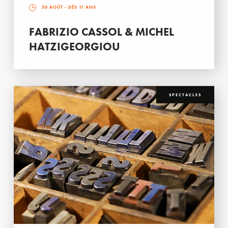
30 AOÛT
- DÈS 11 ANS
FABRIZIO CASSOL & MICHEL
HATZIGEORGIOU
SPECTACLES