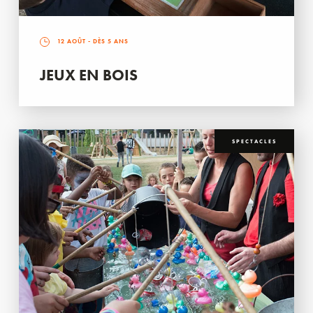
12 AOÛT
- DÈS 5 ANS
JEUX EN BOIS
SPECTACLES