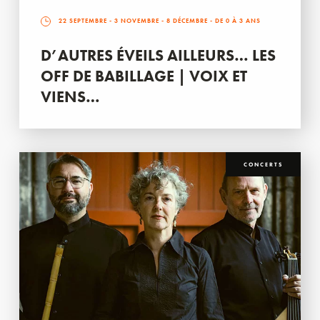
22 SEPTEMBRE
-
3 NOVEMBRE
-
8 DÉCEMBRE
- DE 0 À 3 ANS
D’AUTRES ÉVEILS AILLEURS… LES
OFF DE BABILLAGE | VOIX ET
VIENS…
CONCERTS