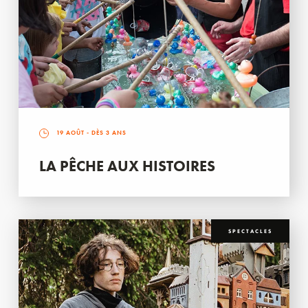
19 AOÛT
- DÈS 3 ANS
LA PÊCHE AUX HISTOIRES
SPECTACLES