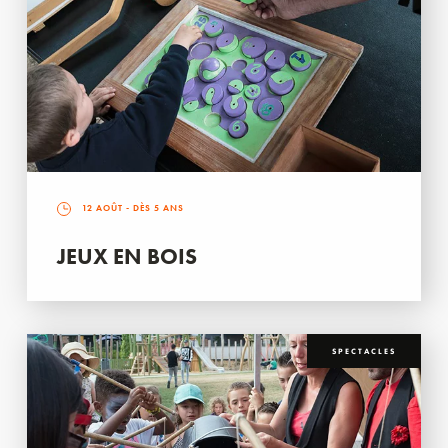
12 AOÛT
- DÈS 5 ANS
JEUX EN BOIS
SPECTACLES