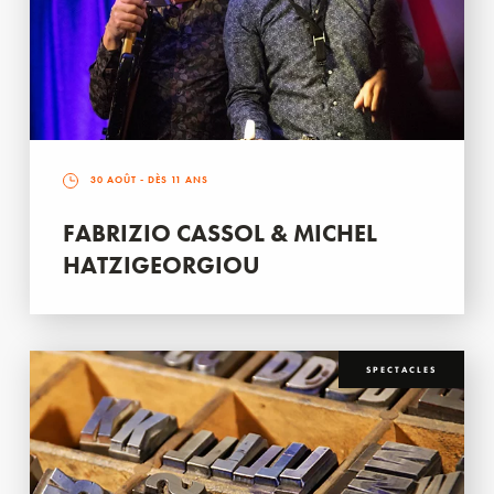
30 AOÛT
- DÈS 11 ANS
FABRIZIO CASSOL & MICHEL
HATZIGEORGIOU
SPECTACLES