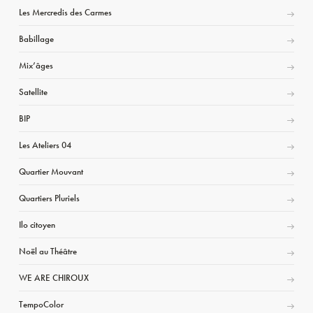
Les Mercredis des Carmes
Babillage
Mix’âges
Satellite
BIP
Les Ateliers 04
Quartier Mouvant
Quartiers Pluriels
Ilo citoyen
Noël au Théâtre
WE ARE CHIROUX
TempoColor