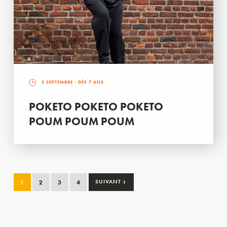
2 SEPTEMBRE
- DÈS 7 ANS
POKETO POKETO POKETO
POUM POUM POUM
›
1
2
3
4
SUIVANT