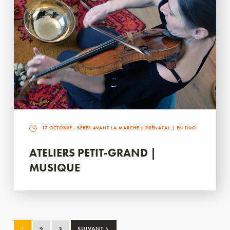
17 OCTOBRE
- BÉBÉS AVANT LA MARCHE | PRÉNATAL | EN DUO
ATELIERS PETIT-GRAND |
MUSIQUE
›
1
2
3
SUIVANT