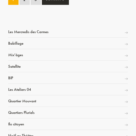
Les Mercredis des Carmes
Babillage
Mix’âges
Satellite
BIP
Les Ateliers 04
Quartier Mouvant
Quartiers Pluriels
Ilo citoyen
Noël au Théâtre