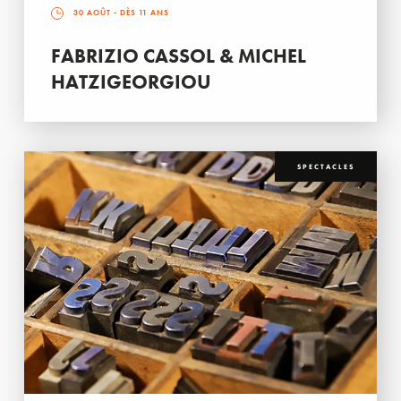
30 AOÛT
- DÈS 11 ANS
FABRIZIO CASSOL & MICHEL
HATZIGEORGIOU
SPECTACLES