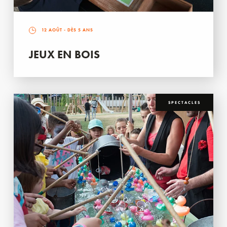
12 AOÛT
- DÈS 5 ANS
JEUX EN BOIS
SPECTACLES