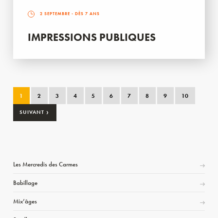
2 SEPTEMBRE
- DÈS 7 ANS
IMPRESSIONS PUBLIQUES
1
2
3
4
5
6
7
8
9
10
›
SUIVANT
Les Mercredis des Carmes
Babillage
Mix’âges