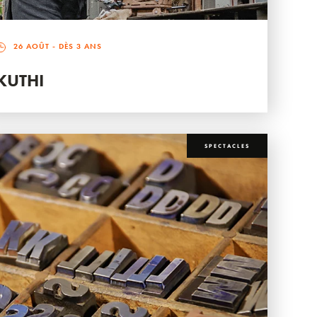
26 AOÛT
- DÈS 3 ANS
KUTHI
SPECTACLES