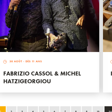
30 AOÛT
- DÈS 11 ANS
FABRIZIO CASSOL & MICHEL
HATZIGEORGIOU
1
2
3
4
5
6
7
8
9
10
SU