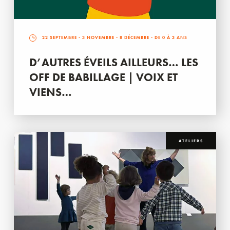
22 SEPTEMBRE
-
3 NOVEMBRE
-
8 DÉCEMBRE
- DE 0 À 3 ANS
D’AUTRES ÉVEILS AILLEURS… LES
OFF DE BABILLAGE | VOIX ET
VIENS…
ATELIERS