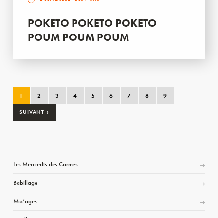
POKETO POKETO POKETO
POUM POUM POUM
1
2
3
4
5
6
7
8
9
›
SUIVANT
Les Mercredis des Carmes
Babillage
Mix’âges