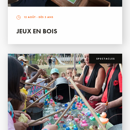
12 AOÛT
- DÈS 5 ANS
JEUX EN BOIS
SPECTACLES