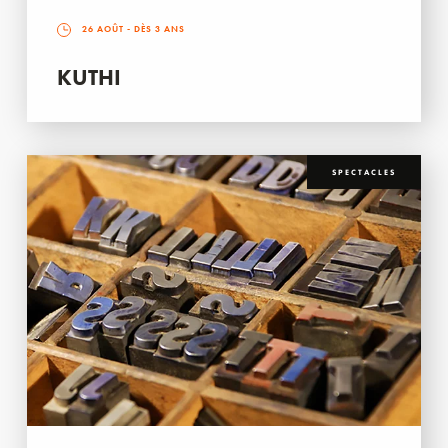
26 AOÛT
- DÈS 3 ANS
KUTHI
SPECTACLES