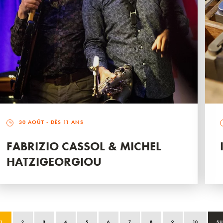
30 AOÛT
- DÈS 11 ANS
FABRIZIO CASSOL & MICHEL
HATZIGEORGIOU
1
2
3
4
5
6
7
8
9
10
SU