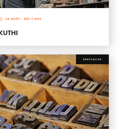
26 AOÛT
- DÈS 3 ANS
KUTHI
SPECTACLES