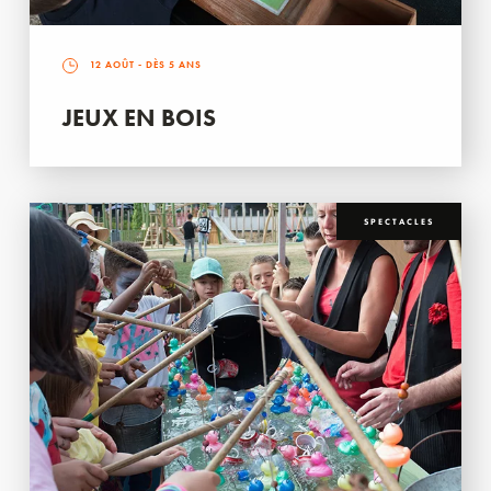
12 AOÛT
- DÈS 5 ANS
JEUX EN BOIS
SPECTACLES