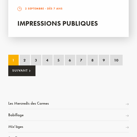
2 SEPTEMBRE
- DÈS 7 ANS
IMPRESSIONS PUBLIQUES
1
2
3
4
5
6
7
8
9
10
›
SUIVANT
Les Mercredis des Carmes
Babillage
Mix’âges