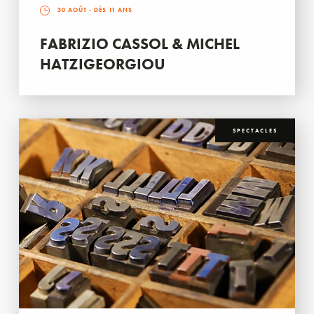
30 AOÛT
- DÈS 11 ANS
FABRIZIO CASSOL & MICHEL
HATZIGEORGIOU
SPECTACLES