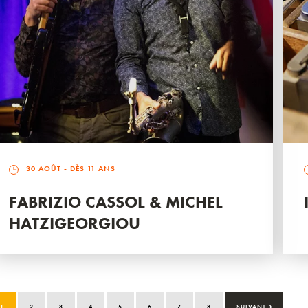
30 AOÛT
- DÈS 11 ANS
FABRIZIO CASSOL & MICHEL
HATZIGEORGIOU
›
1
2
3
4
5
6
7
8
SUIVANT