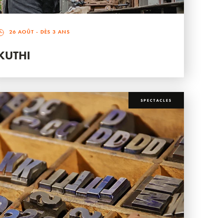
26 AOÛT
- DÈS 3 ANS
KUTHI
SPECTACLES