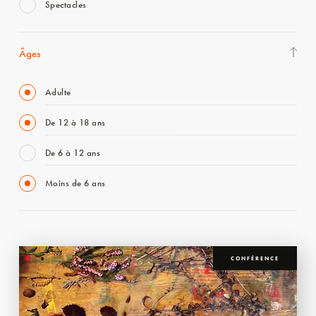
Spectacles
Âges
Adulte
De 12 à 18 ans
De 6 à 12 ans
Moins de 6 ans
CONFÉRENCE