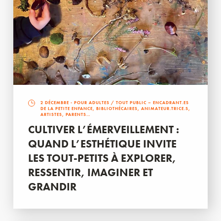
2 DÉCEMBRE
- POUR ADULTES / TOUT PUBLIC – ENCADRANT.ES
DE LA PETITE ENFANCE, BIBLIOTHÉCAIRES, ANIMATEUR.TRICE.S,
ARTISTES, PARENTS…
CULTIVER L’ÉMERVEILLEMENT :
QUAND L’ESTHÉTIQUE INVITE
LES TOUT-PETITS À EXPLORER,
RESSENTIR, IMAGINER ET
GRANDIR