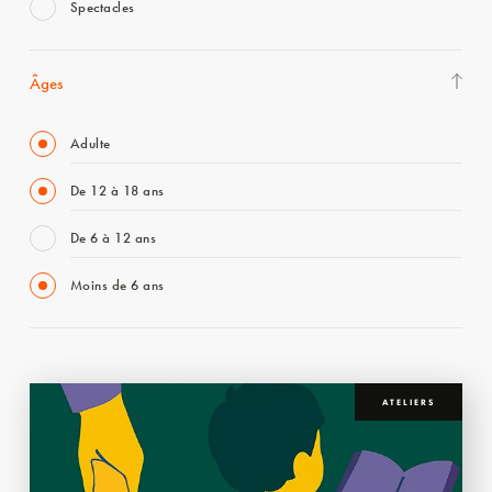
Spectacles
Âges
Adulte
De 12 à 18 ans
De 6 à 12 ans
Moins de 6 ans
ATELIERS