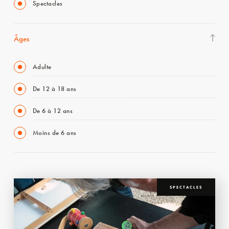
Spectacles
Âges
Adulte
De 12 à 18 ans
De 6 à 12 ans
Moins de 6 ans
SPECTACLES