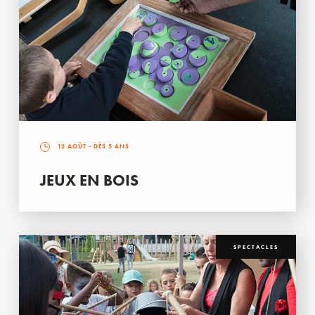
12 AOÛT
- DÈS 5 ANS
JEUX EN BOIS
SPECTACLES