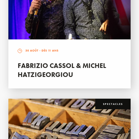
30 AOÛT
- DÈS 11 ANS
FABRIZIO CASSOL & MICHEL
HATZIGEORGIOU
SPECTACLES