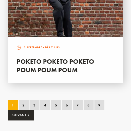
2 SEPTEMBRE
- DÈS 7 ANS
POKETO POKETO POKETO
POUM POUM POUM
1
2
3
4
5
6
7
8
9
›
SUIVANT