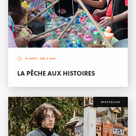
19 AOÛT
- DÈS 3 ANS
LA PÊCHE AUX HISTOIRES
SPECTACLES