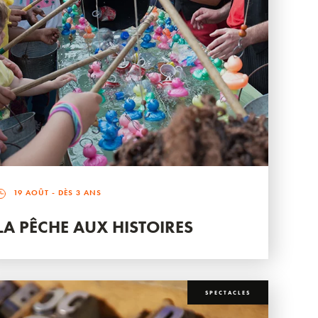
19 AOÛT
- DÈS 3 ANS
LA PÊCHE AUX HISTOIRES
SPECTACLES