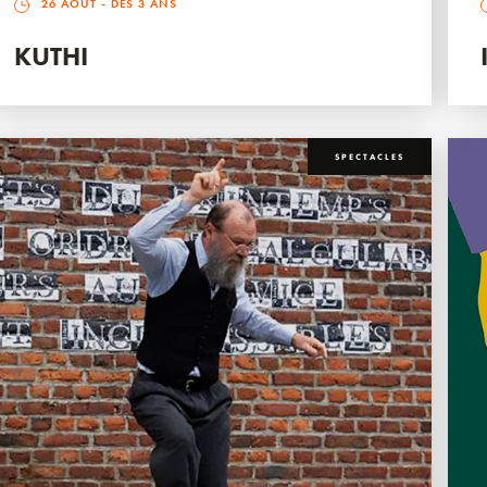
26 AOÛT
- DÈS 3 ANS
KUTHI
SPECTACLES