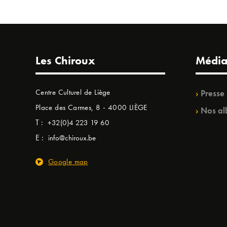
Les Chiroux
Média
Centre Culturel de Liège
Presse
Place des Carmes, 8 - 4000 LIÈGE
Nos al
T :
+32(0)4 223 19 60
E :
info@chiroux.be
Google map