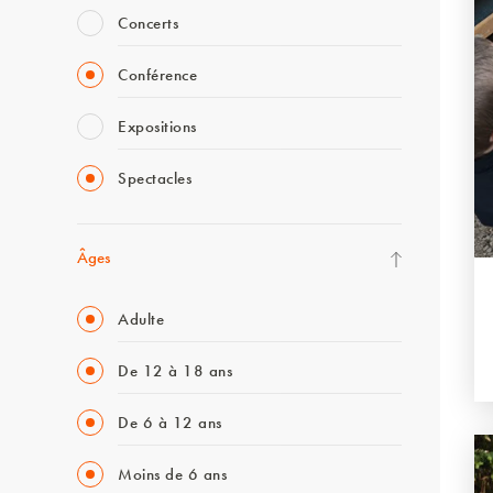
Concerts
Conférence
Expositions
Spectacles
Âges
Adulte
De 12 à 18 ans
De 6 à 12 ans
Moins de 6 ans