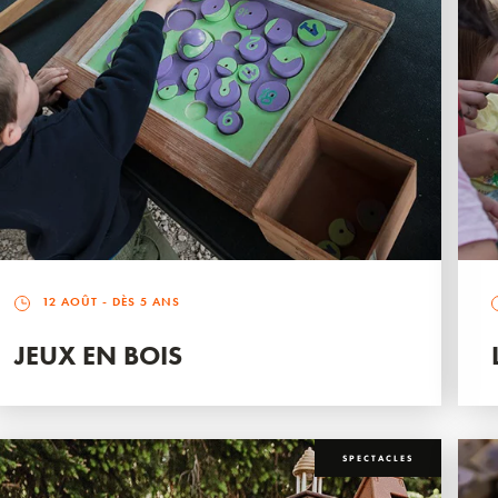
12 AOÛT
- DÈS 5 ANS
JEUX EN BOIS
SPECTACLES