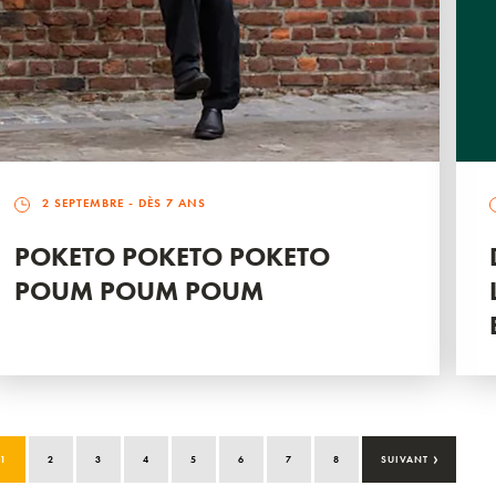
2 SEPTEMBRE
- DÈS 7 ANS
POKETO POKETO POKETO
POUM POUM POUM
›
1
2
3
4
5
6
7
8
SUIVANT