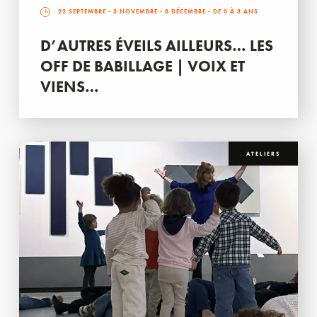
22 SEPTEMBRE
-
3 NOVEMBRE
-
8 DÉCEMBRE
- DE 0 À 3 ANS
D’AUTRES ÉVEILS AILLEURS… LES
OFF DE BABILLAGE | VOIX ET
VIENS…
ATELIERS