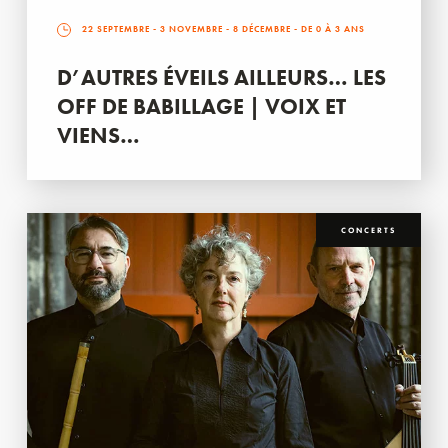
22 SEPTEMBRE
-
3 NOVEMBRE
-
8 DÉCEMBRE
- DE 0 À 3 ANS
D’AUTRES ÉVEILS AILLEURS… LES
OFF DE BABILLAGE | VOIX ET
VIENS…
CONCERTS