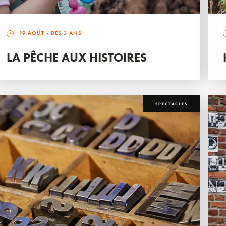
19 AOÛT
- DÈS 3 ANS
LA PÊCHE AUX HISTOIRES
SPECTACLES