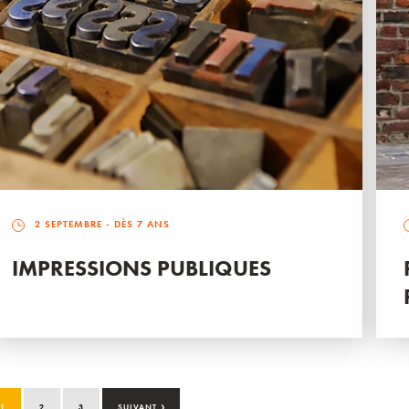
2 SEPTEMBRE
- DÈS 7 ANS
IMPRESSIONS PUBLIQUES
›
1
2
3
SUIVANT