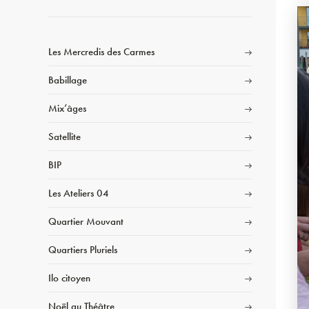
Les Mercredis des Carmes
Babillage
Mix’âges
Satellite
BIP
Les Ateliers 04
Quartier Mouvant
Quartiers Pluriels
Ilo citoyen
Noël au Théâtre