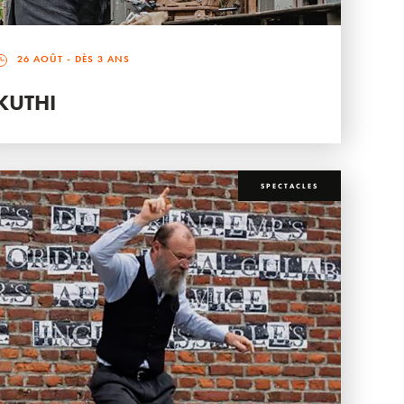
26 AOÛT
- DÈS 3 ANS
KUTHI
SPECTACLES