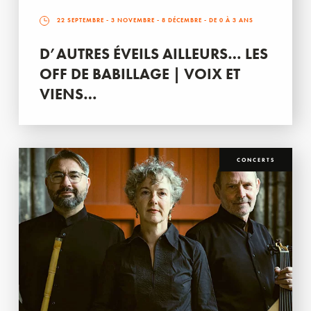
22 SEPTEMBRE
-
3 NOVEMBRE
-
8 DÉCEMBRE
- DE 0 À 3 ANS
D’AUTRES ÉVEILS AILLEURS… LES
OFF DE BABILLAGE | VOIX ET
VIENS…
CONCERTS