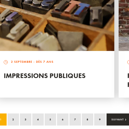
2 SEPTEMBRE
- DÈS 7 ANS
IMPRESSIONS PUBLIQUES
›
1
2
3
4
5
6
7
8
9
SUIVANT