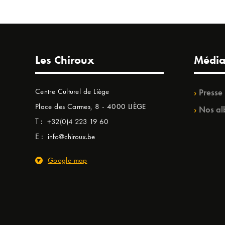
Les Chiroux
Média
Centre Culturel de Liège
Presse
Place des Carmes, 8 - 4000 LIÈGE
Nos al
T :
+32(0)4 223 19 60
E :
info@chiroux.be
Google map