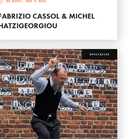
30 AOÛT
- DÈS 11 ANS
FABRIZIO CASSOL & MICHEL
HATZIGEORGIOU
SPECTACLES