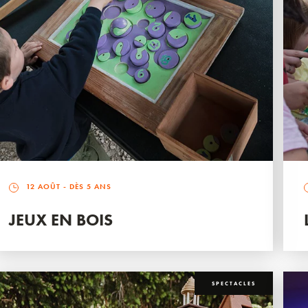
12 AOÛT
- DÈS 5 ANS
JEUX EN BOIS
SPECTACLES