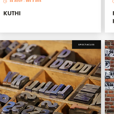
26 AOÛT
- DÈS 3 ANS
KUTHI
SPECTACLES