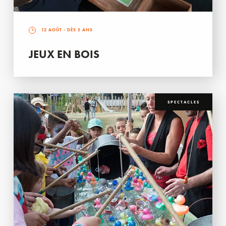
12 AOÛT
- DÈS 5 ANS
JEUX EN BOIS
SPECTACLES