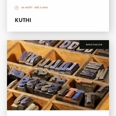
26 AOÛT
- DÈS 3 ANS
KUTHI
SPECTACLES