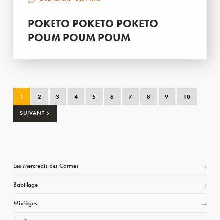
POKETO POKETO POKETO
POUM POUM POUM
1
2
3
4
5
6
7
8
9
10
›
SUIVANT
Les Mercredis des Carmes
Babillage
Mix’âges