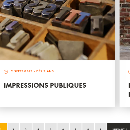
2 SEPTEMBRE
- DÈS 7 ANS
IMPRESSIONS PUBLIQUES
›
1
2
3
4
5
6
7
8
9
SUIVANT