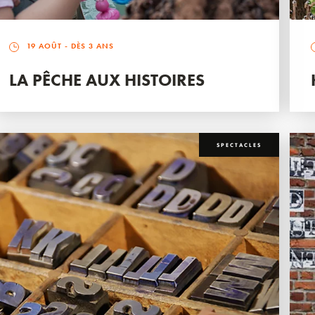
19 AOÛT
- DÈS 3 ANS
LA PÊCHE AUX HISTOIRES
SPECTACLES