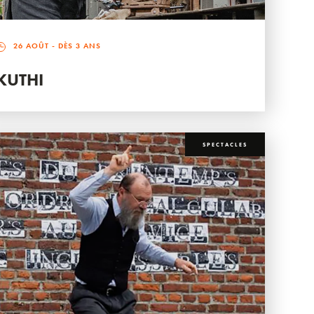
26 AOÛT
- DÈS 3 ANS
KUTHI
SPECTACLES